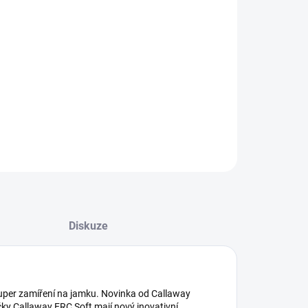
8.2026
NOSTI DORUČENÍ
−
+
Přidat do košíku
ILNÍ INFORMACE
ZEPTAT SE
Diskuze
super zamíření na jamku. Novinka od Callaway
íčky Callaway ERC Soft mají nový inovativní