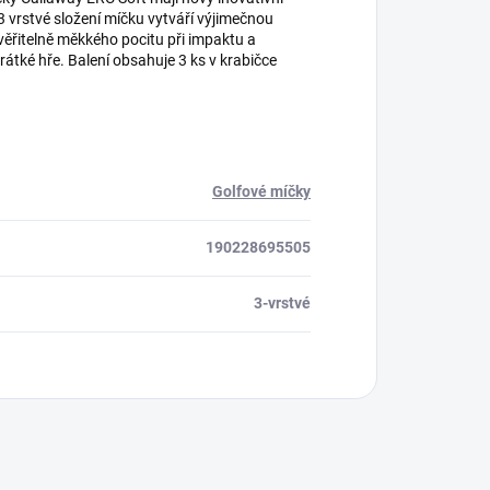
 3 vrstvé složení míčku vytváří výjimečnou
věřitelně měkkého pocitu při impaktu a
krátké hře. Balení obsahuje 3 ks v krabičce
Golfové míčky
190228695505
3-vrstvé