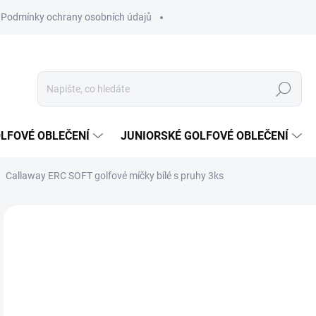
Podmínky ochrany osobních údajů
Hledat
LFOVÉ OBLEČENÍ
JUNIORSKÉ GOLFOVÉ OBLEČENÍ
Callaway ERC SOFT golfové míčky bílé s pruhy 3ks
Neohodnoceno
Podrobnosti hodnocení
ZNAČKA
2
Měr
SK
cena
MŮŽ