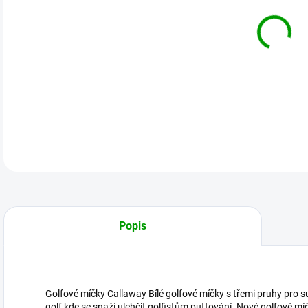
DO:
12.
MOŽ
DETA
Popis
Golfové míčky Callaway Bílé golfové míčky s třemi pruhy pro 
golf kde se snaží ulehčit golfistům puttování. Nové golfové m