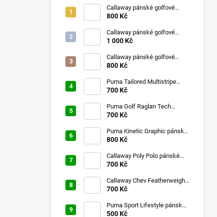
Callaway pánské golfové
kraťasy bílé s kostkami 32
800 Kč
Callaway pánské golfové
tričko aguarius L
1 000 Kč
Callaway pánské golfové
kraťasy s kostkami tmavě
800 Kč
modré 32
Puma Tailored Multistripe
pánské golfové tričko tmavě
700 Kč
modré M
Puma Golf Raglan Tech
pánské golfové tričko bílé L
700 Kč
Puma Kinetic Graphic pánské
golfové tričko fialové M
800 Kč
Callaway Poly Polo pánské
700 Kč
golfové tričko modré S
Callaway Chev Featherweight
pánské kalhoty bílé
700 Kč
Puma Sport Lifestyle pánské
golfové tričko fialové S
500 Kč