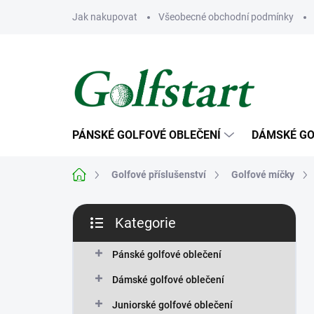
Přejít
Jak nakupovat
Všeobecné obchodní podmínky
na
obsah
PÁNSKÉ GOLFOVÉ OBLEČENÍ
DÁMSKÉ GO
Domů
Golfové příslušenství
Golfové míčky
P
Kategorie
o
Přeskočit
s
kategorie
t
Pánské golfové oblečení
r
Dámské golfové oblečení
a
n
Juniorské golfové oblečení