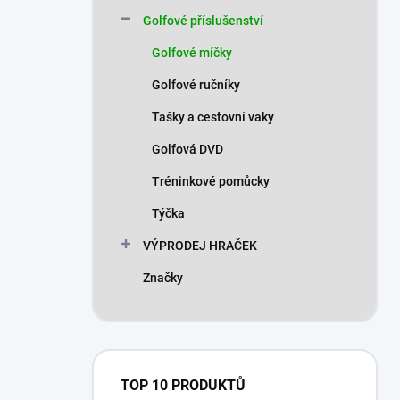
n
Golfové příslušenství
í
p
Golfové míčky
a
n
Golfové ručníky
e
Tašky a cestovní vaky
l
Golfová DVD
Tréninkové pomůcky
Týčka
VÝPRODEJ HRAČEK
Značky
TOP 10 PRODUKTŮ