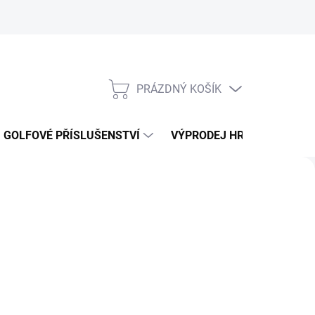
PRÁZDNÝ KOŠÍK
NÁKUPNÍ
KOŠÍK
GOLFOVÉ PŘÍSLUŠENSTVÍ
VÝPRODEJ HRAČEK
K