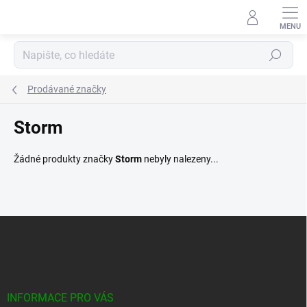
Přejít
na
obsah
Hledat
Prodávané značky
Storm
Žádné produkty značky
Storm
nebyly nalezeny...
Z
á
p
a
t
í
INFORMACE PRO VÁS