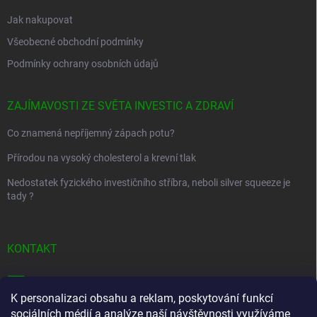
Jak nakupovat
Všeobecné obchodní podmínky
Podmínky ochrany osobních údajů
ZAJÍMAVOSTI ZE SVĚTA INVESTIC A ZDRAVÍ
Co znamená nepříjemný zápach potu?
Přírodou na vysoký cholesterol a krevní tlak
Nedostatek fyzického investičního stříbra, neboli silver squeeze je
tady ?
KONTAKT
info
@
golfstart.cz
K personalizaci obsahu a reklam, poskytování funkcí
+420 733 36 11 35
sociálních médií a analýze naší návštěvnosti využíváme