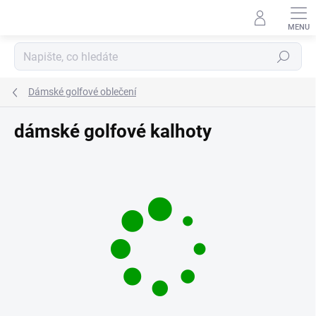
Přejít
na
obsah
Hledat
Dámské golfové oblečení
dámské golfové kalhoty