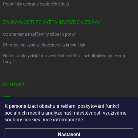
Podmínky ochrany osobních údajů
ZAJÍMAVOSTI ZE SVĚTA INVESTIC A ZDRAVÍ
Co znamená nepříjemný zápach potu?
Přírodou na vysoký cholesterol a krevní tlak
Nedostatek fyzického investičního stříbra, neboli silver squeeze je
tady ?
KONTAKT
info
@
golfstart.cz
K personalizaci obsahu a reklam, poskytování funkcí
+420 733 36 11 35
sociálních médií a analýze naší návštěvnosti využíváme
soubory cookies. Více informací
zde
.
Nastavení