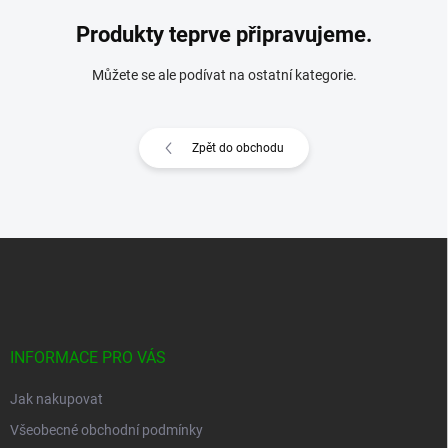
Produkty teprve připravujeme.
Můžete se ale podívat na ostatní kategorie.
Zpět do obchodu
Z
á
p
a
t
í
INFORMACE PRO VÁS
Jak nakupovat
Všeobecné obchodní podmínky