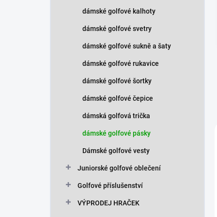
n
dámské golfové kalhoty
í
p
dámské golfové svetry
a
n
dámské golfové sukně a šaty
e
dámské golfové rukavice
l
dámské golfové šortky
dámské golfové čepice
dámská golfová trička
dámské golfové pásky
Dámské golfové vesty
Juniorské golfové oblečení
Golfové příslušenství
VÝPRODEJ HRAČEK