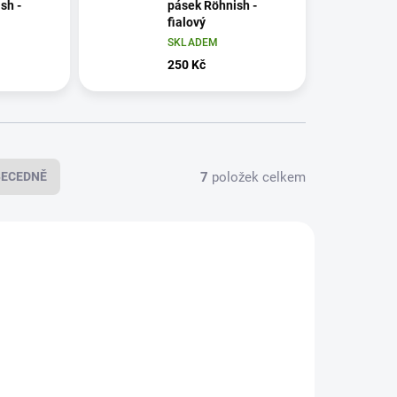
sh -
pásek Röhnish -
fialový
SKLADEM
250 Kč
7
položek celkem
BECEDNĚ
147
148