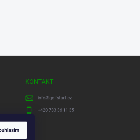
KONTAKT
info
@
golfstart.cz
+420 733 36 11 35
ouhlasím