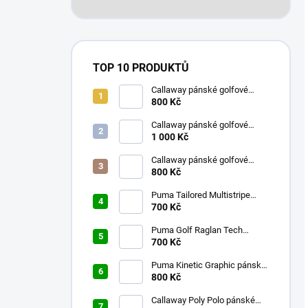
TOP 10 PRODUKTŮ
Callaway pánské golfové
kraťasy bílé s kostkami 32
800 Kč
Callaway pánské golfové
tričko aguarius L
1 000 Kč
Callaway pánské golfové
kraťasy s kostkami tmavě
800 Kč
modré 32
Puma Tailored Multistripe
pánské golfové tričko tmavě
700 Kč
modré M
Puma Golf Raglan Tech
pánské golfové tričko bílé L
700 Kč
Puma Kinetic Graphic pánské
golfové tričko fialové M
800 Kč
Callaway Poly Polo pánské