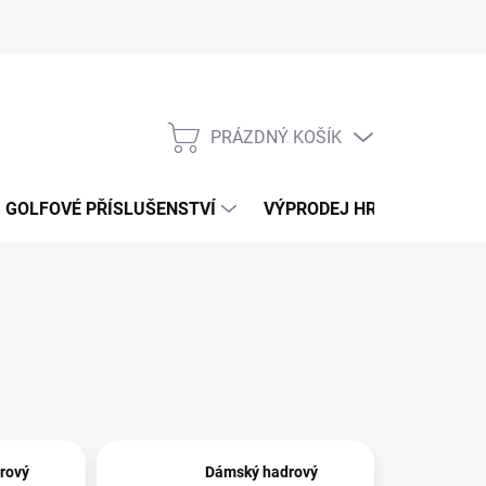
PRÁZDNÝ KOŠÍK
NÁKUPNÍ
KOŠÍK
GOLFOVÉ PŘÍSLUŠENSTVÍ
VÝPRODEJ HRAČEK
K
rový
Dámský hadrový