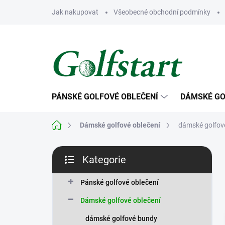
Přejít
Jak nakupovat
Všeobecné obchodní podmínky
na
obsah
PÁNSKÉ GOLFOVÉ OBLEČENÍ
DÁMSKÉ GO
Domů
Dámské golfové oblečení
dámské golfov
P
Kategorie
o
Přeskočit
s
kategorie
t
Pánské golfové oblečení
r
Dámské golfové oblečení
a
n
dámské golfové bundy