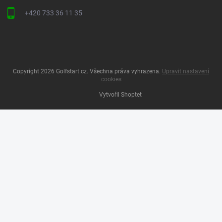
+420 733 36 11 35
Copyright 2026
Golfstart.cz
. Všechna práva vyhrazena.
Upravit nastavení
cookies
Vytvořil Shoptet