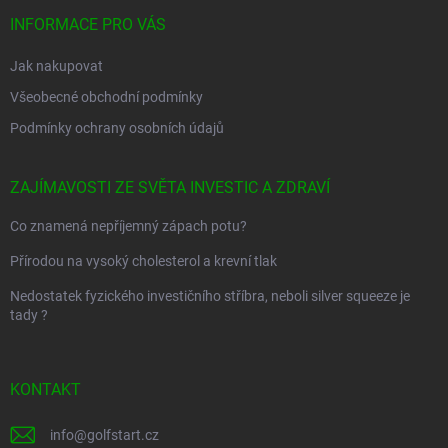
t
í
INFORMACE PRO VÁS
Jak nakupovat
Všeobecné obchodní podmínky
Podmínky ochrany osobních údajů
ZAJÍMAVOSTI ZE SVĚTA INVESTIC A ZDRAVÍ
Co znamená nepříjemný zápach potu?
Přírodou na vysoký cholesterol a krevní tlak
Nedostatek fyzického investičního stříbra, neboli silver squeeze je
tady ?
KONTAKT
info
@
golfstart.cz