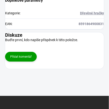
Doplňkové parametry
Kategorie
:
Dřevěné hračky
EAN
:
8591864900831
Diskuze
Buďte první, kdo napíše příspěvek k této položce.
Přidat komentář
Z
á