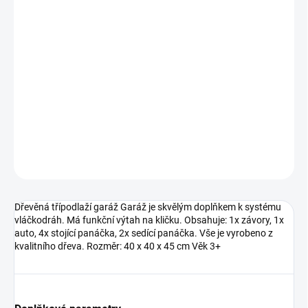
DORUČIT DO:
11.8.2026
MOŽNOSTI
DORUČENÍ
−
+
Přidat do košíku
DETAILNÍ INFORMACE
ZEPTAT SE
Dřevěná třípodlaží garáž Garáž je skvělým doplňkem k systému
vláčkodráh. Má funkční výtah na kličku. Obsahuje: 1x závory, 1x
auto, 4x stojící panáčka, 2x sedící panáčka. Vše je vyrobeno z
kvalitního dřeva. Rozměr: 40 x 40 x 45 cm Věk 3+