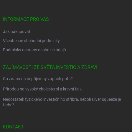
p
a
t
í
INFORMACE PRO VÁS
Jak nakupovat
Všeobecné obchodní podmínky
Podmínky ochrany osobních údajů
ZAJÍMAVOSTI ZE SVĚTA INVESTIC A ZDRAVÍ
Co znamená nepříjemný zápach potu?
Přírodou na vysoký cholesterol a krevní tlak
Nedostatek fyzického investičního stříbra, neboli silver squeeze je
tady ?
KONTAKT