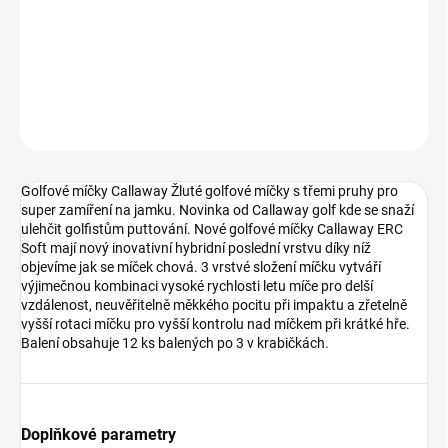
−
+
Přidat do košíku
DETAILNÍ INFORMACE
ZEPTAT SE
Golfové míčky Callaway Žluté golfové míčky s třemi pruhy pro
super zamíření na jamku. Novinka od Callaway golf kde se snaží
ulehčit golfistům puttování. Nové golfové míčky Callaway ERC
Soft mají nový inovativní hybridní poslední vrstvu díky níž
objevíme jak se míček chová. 3 vrstvé složení míčku vytváří
výjimečnou kombinaci vysoké rychlosti letu míče pro delší
vzdálenost, neuvěřitelně měkkého pocitu při impaktu a zřetelně
vyšší rotaci míčku pro vyšší kontrolu nad míčkem při krátké hře.
Balení obsahuje 12 ks balených po 3 v krabičkách.
Doplňkové parametry