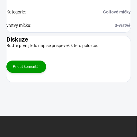
Kategorie
:
Golfové míčky
vrstvy míčku
:
3-vrstvé
Diskuze
Buďte první, kdo napíše příspěvek k této položce.
Přidat komentář
Z
á
p