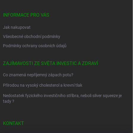
a
t
í
INFORMACE PRO VÁS
Jak nakupovat
Všeobecné obchodní podmínky
Podmínky ochrany osobních údajů
ZAJÍMAVOSTI ZE SVĚTA INVESTIC A ZDRAVÍ
Co znamená nepříjemný zápach potu?
Přírodou na vysoký cholesterol a krevní tlak
Nedostatek fyzického investičního stříbra, neboli silver squeeze je
tady ?
KONTAKT