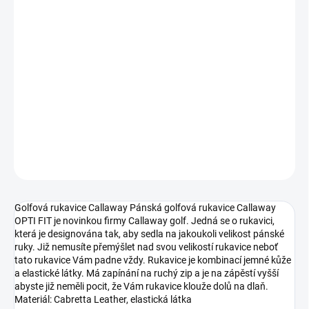
DORUČIT DO:
13.8.2026
MOŽNOSTI
DORUČENÍ
−
+
Přidat do košíku
DETAILNÍ INFORMACE
ZEPTAT SE
Golfová rukavice Callaway Pánská golfová rukavice Callaway
OPTI FIT je novinkou firmy Callaway golf. Jedná se o rukavici,
která je designována tak, aby sedla na jakoukoli velikost pánské
ruky. Již nemusíte přemýšlet nad svou velikostí rukavice neboť
tato rukavice Vám padne vždy. Rukavice je kombinací jemné kůže
a elastické látky. Má zapínání na ruchý zip a je na zápěstí vyšší
abyste již neměli pocit, že Vám rukavice klouže dolů na dlaň.
Materiál: Cabretta Leather, elastická látka