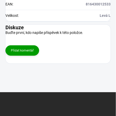
EAN
:
816430012533
Velikost
:
Levá L
Diskuze
Buďte první, kdo napíše příspěvek k této položce.
Přidat komentář
Z
á
p
a