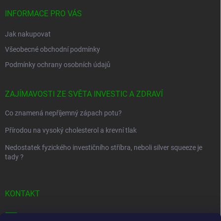
t
í
INFORMACE PRO VÁS
Jak nakupovat
Všeobecné obchodní podmínky
Podmínky ochrany osobních údajů
ZAJÍMAVOSTI ZE SVĚTA INVESTIC A ZDRAVÍ
Co znamená nepříjemný zápach potu?
Přírodou na vysoký cholesterol a krevní tlak
Nedostatek fyzického investičního stříbra, neboli silver squeeze je
tady ?
KONTAKT
info
@
golfstart.cz