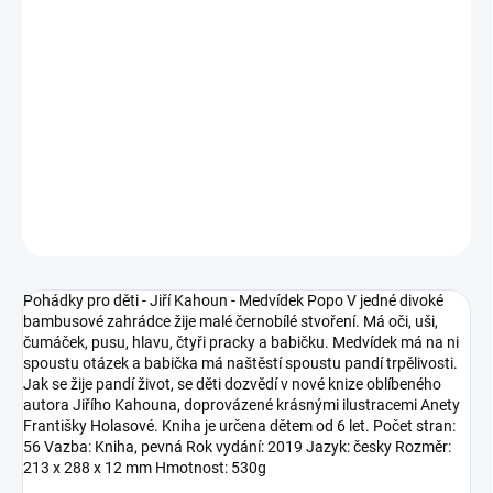
12.8.2026
MOŽNOSTI
DORUČENÍ
−
+
Přidat do košíku
DETAILNÍ INFORMACE
ZEPTAT SE
Pohádky pro děti - Jiří Kahoun - Medvídek Popo V jedné divoké
bambusové zahrádce žije malé černobílé stvoření. Má oči, uši,
čumáček, pusu, hlavu, čtyři pracky a babičku. Medvídek má na ni
spoustu otázek a babička má naštěstí spoustu pandí trpělivosti.
Jak se žije pandí život, se děti dozvědí v nové knize oblíbeného
autora Jiřího Kahouna, doprovázené krásnými ilustracemi Anety
Františky Holasové. Kniha je určena dětem od 6 let. Počet stran:
56 Vazba: Kniha, pevná Rok vydání: 2019 Jazyk: česky Rozměr:
213 x 288 x 12 mm Hmotnost: 530g