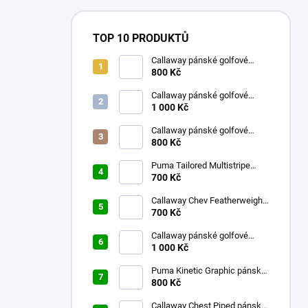
TOP 10 PRODUKTŮ
Callaway pánské golfové
kraťasy bílé s kostkami 32
800 Kč
Callaway pánské golfové
tričko aguarius L
1 000 Kč
Callaway pánské golfové
kraťasy s kostkami tmavě
800 Kč
modré 32
Puma Tailored Multistripe
pánské golfové tričko tmavě
700 Kč
modré M
Callaway Chev Featherweight
pánské kalhoty bílé
700 Kč
Callaway pánské golfové
tričko Mini Textured Prin
1 000 Kč
antracit S
Puma Kinetic Graphic pánské
golfové tričko fialové M
800 Kč
Callaway Chest Piped pánské