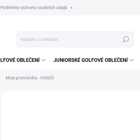
Podmínky ochrany osobních údajů
Hledat
LFOVÉ OBLEČENÍ
JUNIORSKÉ GOLFOVÉ OBLEČENÍ
Moje první kniha - HASIČI
Neohodnoceno
Podrobnosti hodnocení
ZNAČKA
80
Měr
SK
cena
MŮŽ