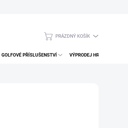
PRÁZDNÝ KOŠÍK
NÁKUPNÍ
KOŠÍK
GOLFOVÉ PŘÍSLUŠENSTVÍ
VÝPRODEJ HRAČEK
K
:
INFOA
 Kč
ná
LADEM
:
EME DORUČIT