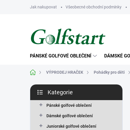
Přejít
Jak nakupovat
Všeobecné obchodní podmínky
na
obsah
PÁNSKÉ GOLFOVÉ OBLEČENÍ
DÁMSKÉ GO
Domů
VÝPRODEJ HRAČEK
Pohádky pro děti
P
Kategorie
o
Přeskočit
s
kategorie
t
Pánské golfové oblečení
r
Dámské golfové oblečení
a
n
Juniorské golfové oblečení