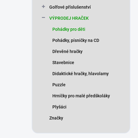
n
Golfové příslušenství
í
p
VÝPRODEJ HRAČEK
a
n
Pohádky pro děti
e
Pohádky, písničky na CD
l
Dřevěné hračky
Stavebnice
Didaktické hračky, hlavolamy
Puzzle
Hrníčky pro malé předškoláky
Plyšáci
Značky