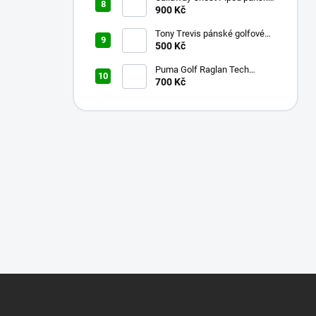
golfové tričko červené XXL
900 Kč
Tony Trevis pánské golfové
tričko zelené L
500 Kč
Puma Golf Raglan Tech
pánské golfové tričko bílé L
700 Kč
Z
á
p