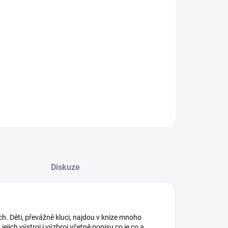
8.2026
NOSTI DORUČENÍ
−
+
Přidat do košíku
ILNÍ INFORMACE
ZEPTAT SE
Diskuze
ích. Děti, převážně kluci, najdou v knize mnoho
ich výstroj i výzbroj včetně popisu co je co a