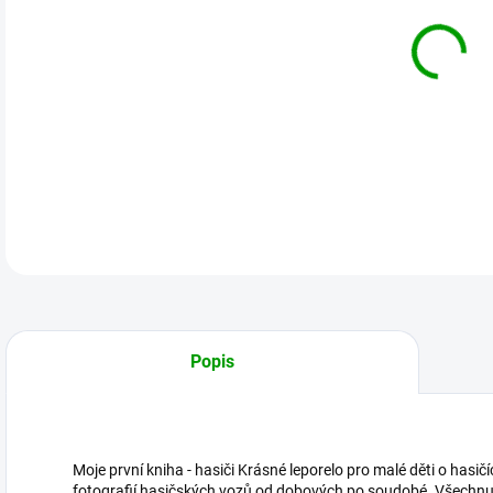
DO:
11.
MOŽ
DETA
Popis
Moje první kniha - hasiči Krásné leporelo pro malé děti o hasič
fotografií hasičských vozů od dobových po soudobé. Všechnu jej