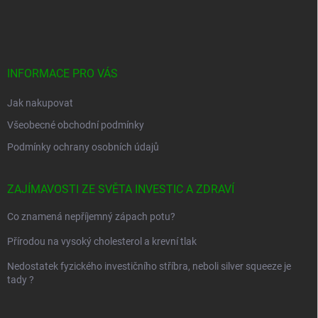
á
p
a
t
í
INFORMACE PRO VÁS
Jak nakupovat
Všeobecné obchodní podmínky
Podmínky ochrany osobních údajů
ZAJÍMAVOSTI ZE SVĚTA INVESTIC A ZDRAVÍ
Co znamená nepříjemný zápach potu?
Přírodou na vysoký cholesterol a krevní tlak
Nedostatek fyzického investičního stříbra, neboli silver squeeze je
tady ?