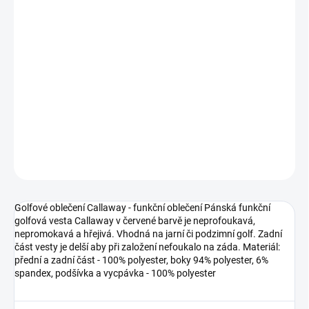
DORUČIT DO:
12.8.2026
MOŽNOSTI
DORUČENÍ
−
+
Přidat do košíku
DETAILNÍ INFORMACE
ZEPTAT SE
Golfové oblečení Callaway - funkční oblečení Pánská funkční
golfová vesta Callaway v červené barvě je neprofoukavá,
nepromokavá a hřejivá. Vhodná na jarní či podzimní golf. Zadní
část vesty je delší aby při založení nefoukalo na záda. Materiál:
přední a zadní část - 100% polyester, boky 94% polyester, 6%
spandex, podšívka a vycpávka - 100% polyester