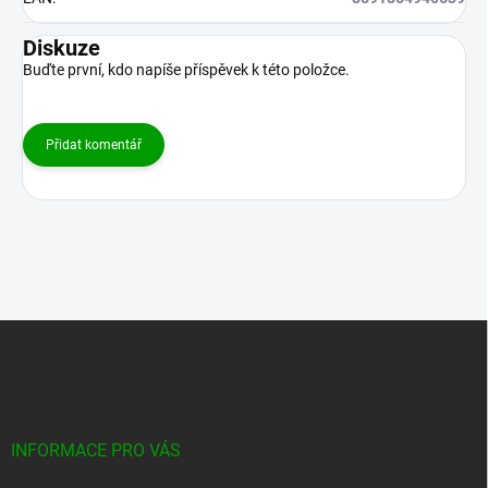
Diskuze
Buďte první, kdo napíše příspěvek k této položce.
Přidat komentář
Z
á
p
a
t
í
INFORMACE PRO VÁS