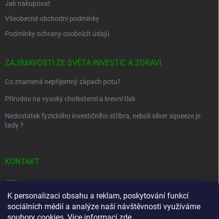
Jak nakupovat
Všeobecné obchodní podmínky
Podmínky ochrany osobních údajů
ZAJÍMAVOSTI ZE SVĚTA INVESTIC A ZDRAVÍ
Co znamená nepříjemný zápach potu?
Přírodou na vysoký cholesterol a krevní tlak
Nedostatek fyzického investičního stříbra, neboli silver squeeze je
tady ?
KONTAKT
info
@
golfstart.cz
K personalizaci obsahu a reklam, poskytování funkcí
+420 733 36 11 35
sociálních médií a analýze naší návštěvnosti využíváme
soubory cookies. Více informací
zde
.