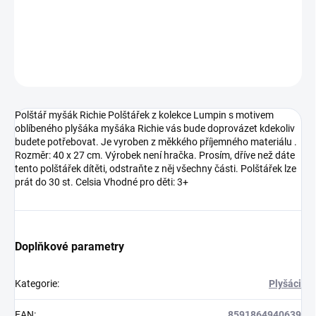
DETAILNÍ INFORMACE
ZEPTAT SE
Polštář myšák Richie Polštářek z kolekce Lumpin s motivem
oblíbeného plyšáka myšáka Richie vás bude doprovázet kdekoliv
budete potřebovat. Je vyroben z měkkého příjemného materiálu .
Rozměr: 40 x 27 cm. Výrobek není hračka. Prosím, dříve než dáte
tento polštářek dítěti, odstraňte z něj všechny části. Polštářek lze
prát do 30 st. Celsia Vhodné pro děti: 3+
Doplňkové parametry
Kategorie
:
Plyšáci
EAN
:
8591864940639