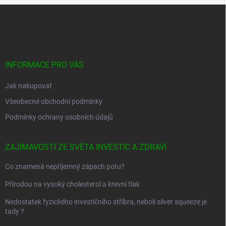
Z
á
p
a
t
í
INFORMACE PRO VÁS
Jak nakupovat
Všeobecné obchodní podmínky
Podmínky ochrany osobních údajů
ZAJÍMAVOSTI ZE SVĚTA INVESTIC A ZDRAVÍ
Co znamená nepříjemný zápach potu?
Přírodou na vysoký cholesterol a krevní tlak
Nedostatek fyzického investičního stříbra, neboli silver squeeze je
tady ?