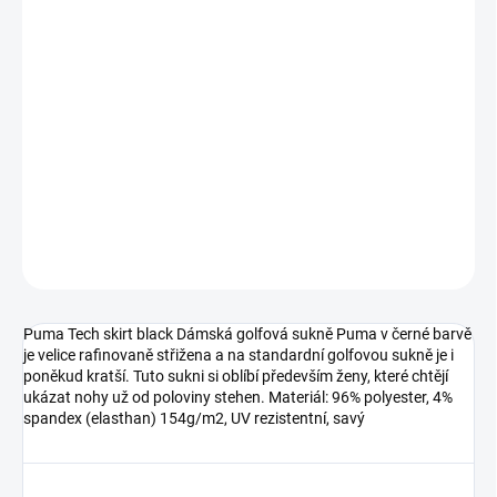
DORUČIT DO:
12.8.2026
MOŽNOSTI
DORUČENÍ
−
+
Přidat do košíku
DETAILNÍ INFORMACE
ZEPTAT SE
Puma Tech skirt black Dámská golfová sukně Puma v černé barvě
je velice rafinovaně střižena a na standardní golfovou sukně je i
poněkud kratší. Tuto sukni si oblíbí především ženy, které chtějí
ukázat nohy už od poloviny stehen. Materiál: 96% polyester, 4%
spandex (elasthan) 154g/m2, UV rezistentní, savý