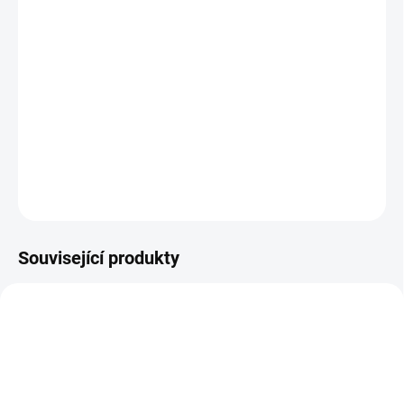
Pánské golfové tričko Puma Key Stripe Polo v černo bílém
designu. Elegantní provedení pruhovaného trička.
Golfové tričko je z hladkého letního materiálu, dobře odvádí pot.
Je prodyšné, příjemné na tělo a má klasický sportovní střih trička
s límečkem.
DETAILNÍ INFORMACE
ZEPTAT SE
Související produkty