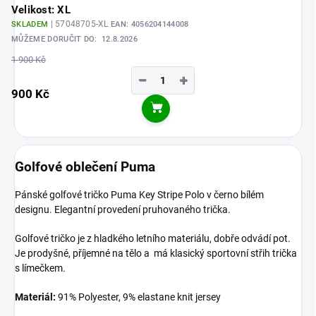
Velikost: XL
| 57048705-XL
SKLADEM
EAN:
4056204144008
MŮŽEME DORUČIT DO:
12.8.2026
1 900 Kč
−
+
900 Kč
Do košíku
Golfové oblečení Puma
Pánské golfové tričko Puma Key Stripe Polo v černo bílém
designu. Elegantní provedení pruhovaného trička.
Golfové tričko je z hladkého letního materiálu, dobře odvádí pot.
Je prodyšné, příjemné na tělo a má klasický sportovní střih trička
s límečkem.
Materiál:
91% Polyester, 9% elastane knit jersey