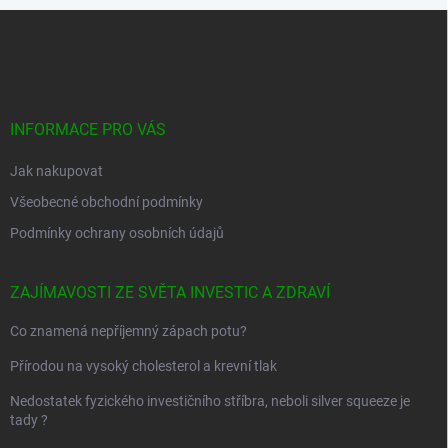
Z
á
p
a
t
í
INFORMACE PRO VÁS
Jak nakupovat
Všeobecné obchodní podmínky
Podmínky ochrany osobních údajů
ZAJÍMAVOSTI ZE SVĚTA INVESTIC A ZDRAVÍ
Co znamená nepříjemný zápach potu?
Přírodou na vysoký cholesterol a krevní tlak
Nedostatek fyzického investičního stříbra, neboli silver squeeze je
tady ?