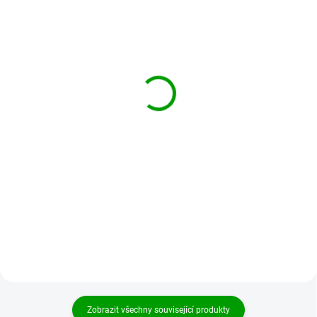
SKLADEM
SKLADEM
Callaway pánské golfové
Puma pánské golfové
šortky šedé s kostkami
kraťasy černé
40
1 000 Kč
1 200 Kč
Do košíku
Do košíku
Zobrazit všechny související produkty