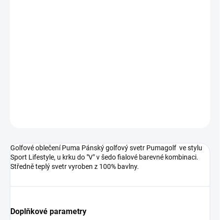
DORUČIT DO:
12.8.2026
MOŽNOSTI
DORUČENÍ
−
+
Přidat do košíku
DETAILNÍ INFORMACE
ZEPTAT SE
Golfové oblečení Puma Pánský golfový svetr Pumagolf ve stylu
Sport Lifestyle, u krku do "V" v šedo fialové barevné kombinaci.
Středně teplý svetr vyroben z 100% bavlny.
Doplňkové parametry