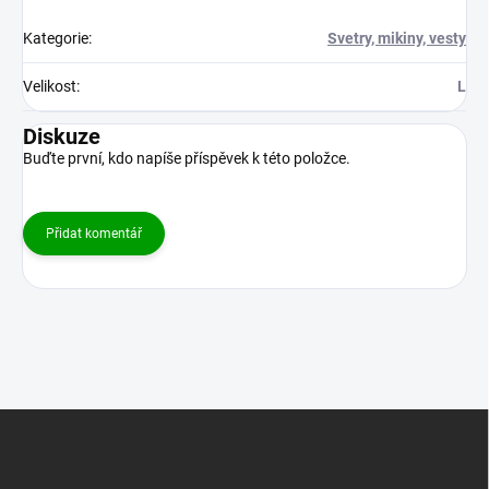
Kategorie
:
Svetry, mikiny, vesty
Velikost
:
L
Diskuze
Buďte první, kdo napíše příspěvek k této položce.
Přidat komentář
Z
á
p