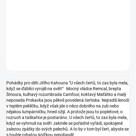
12.8.2026
MOŽNOSTI
DORUČENÍ
−
+
Přidat do košíku
DETAILNÍ INFORMACE
ZEPTAT SE
Pohádky pro děti Jiřího Kahouna "U všech čertů, to zas byla mela,
když se ďáblíci vyrojili na svět!" Mocný vládce Remcal, brepta
Šmoura, kulhavý rozumbrada Camfour, koktavý Maťátko a malý
neposeda Prskavka jsou pěkně povedená čertiska. Nejradši lenoší
v teplém peklíčku, když však jde o něco dobrého na zub nebo
nějakou lumpárničku, hned ožijí. A protože jsou to popletové, o
rozruch a taškařice je postaráno. U všech čertů, to zas byla mela,
když se vyhrnuli na svět! Jakmile se pořádně vyřádí, spokojeně
zalezou zpátky do svých pelechů. A to by v tom byl čert, abyste se
s touhle rohatou knížkou nepobavili!