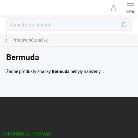
Přejít
na
obsah
Hledat
Prodávané značky
Bermuda
Žádné produkty značky
Bermuda
nebyly nalezeny...
Z
á
p
a
t
í
INFORMACE PRO VÁS