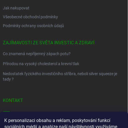
Jak nakupovat
Všeobecné obchodní podmínky
Podmínky ochrany osobních údajů
ZAJÍMAVOSTI ZE SVĚTA INVESTIC A ZDRAVÍ
Co znamená nepříjemný zápach potu?
Přírodou na vysoký cholesterol a krevní tlak
Nedostatek fyzického investičního stříbra, neboli silver squeeze je
tady ?
KONTAKT
info
@
golfstart.cz
K personalizaci obsahu a reklam, poskytování funkcí
+420 733 36 11 35
sociálních médií a analýze naší návštěvnosti využíváme