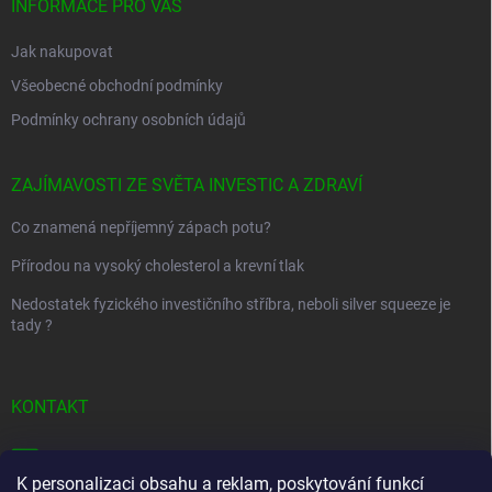
í
INFORMACE PRO VÁS
k
y
Jak nakupovat
v
ý
Všeobecné obchodní podmínky
p
i
Podmínky ochrany osobních údajů
s
u
ZAJÍMAVOSTI ZE SVĚTA INVESTIC A ZDRAVÍ
Co znamená nepříjemný zápach potu?
Přírodou na vysoký cholesterol a krevní tlak
Nedostatek fyzického investičního stříbra, neboli silver squeeze je
tady ?
KONTAKT
info
@
golfstart.cz
K personalizaci obsahu a reklam, poskytování funkcí