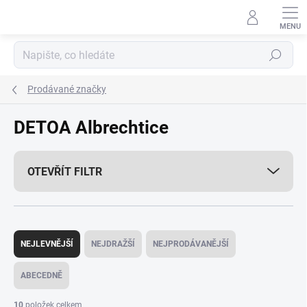
Přejít
na
obsah
Hledat
Prodávané značky
DETOA Albrechtice
OTEVŘÍT FILTR
Ř
a
NEJLEVNĚJŠÍ
NEJDRAŽŠÍ
NEJPRODÁVANĚJŠÍ
z
e
ABECEDNĚ
n
í
10
položek celkem