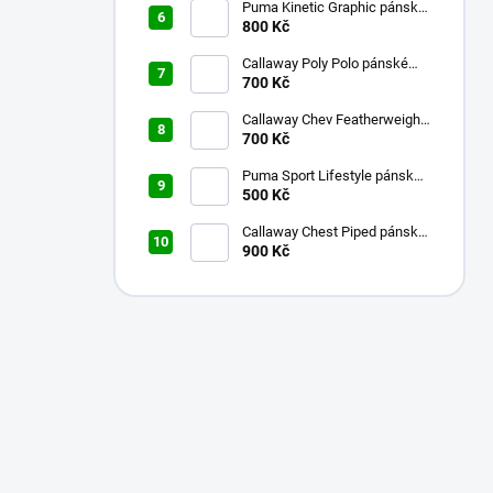
Puma Kinetic Graphic pánské
golfové tričko fialové M
800 Kč
Callaway Poly Polo pánské
700 Kč
golfové tričko modré S
Callaway Chev Featherweight
pánské kalhoty bílé
700 Kč
Puma Sport Lifestyle pánské
golfové tričko fialové S
500 Kč
Callaway Chest Piped pánské
golfové tričko červené XXL
900 Kč