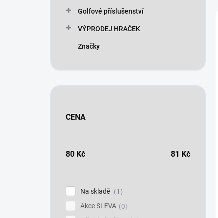
n
Golfové příslušenství
í
p
VÝPRODEJ HRAČEK
a
n
Značky
e
l
CENA
80
Kč
81
Kč
Na skladě
1
Akce SLEVA
0