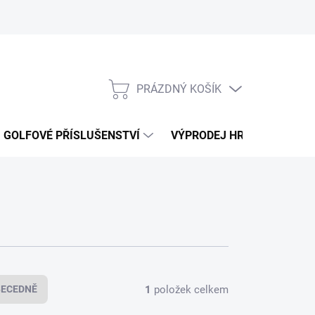
PRÁZDNÝ KOŠÍK
NÁKUPNÍ
KOŠÍK
GOLFOVÉ PŘÍSLUŠENSTVÍ
VÝPRODEJ HRAČEK
K
1
položek celkem
BECEDNĚ