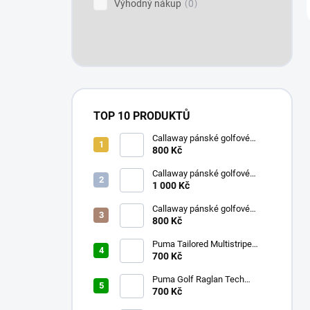
Výhodný nákup
0
TOP 10 PRODUKTŮ
Callaway pánské golfové
kraťasy bílé s kostkami 32
800 Kč
Callaway pánské golfové
tričko aguarius L
1 000 Kč
Callaway pánské golfové
kraťasy s kostkami tmavě
800 Kč
modré 32
Puma Tailored Multistripe
pánské golfové tričko tmavě
700 Kč
modré M
Puma Golf Raglan Tech
pánské golfové tričko bílé L
700 Kč