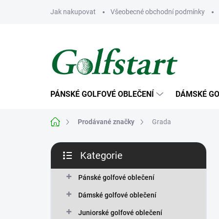
Přejít
Jak nakupovat
Všeobecné obchodní podmínky
na
obsah
PÁNSKÉ GOLFOVÉ OBLEČENÍ
DÁMSKÉ GO
Domů
Prodávané značky
Grada
P
Kategorie
o
Přeskočit
s
kategorie
t
Pánské golfové oblečení
r
Dámské golfové oblečení
a
n
Juniorské golfové oblečení