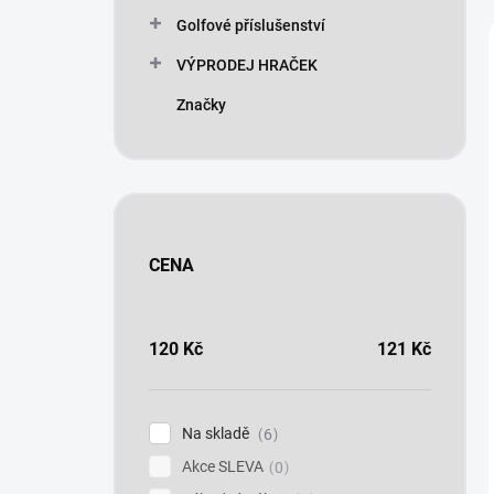
n
Golfové příslušenství
í
p
VÝPRODEJ HRAČEK
a
n
Značky
e
l
CENA
120
Kč
121
Kč
Na skladě
6
Akce SLEVA
0