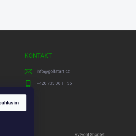
KONTAKT
info
@
golfstart.cz
+420 733 36 11 35
ouhlasím
Vytvořil Shoptet