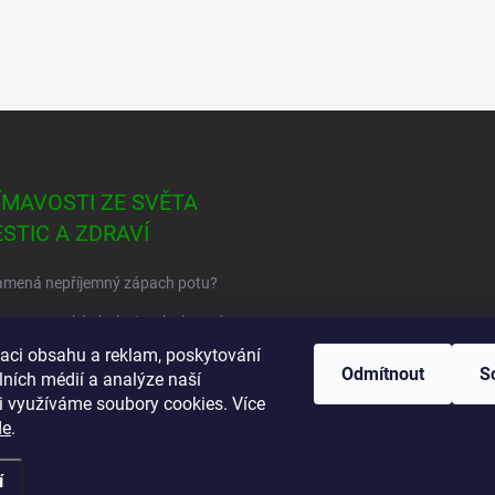
ÍMAVOSTI ZE SVĚTA
ESTIC A ZDRAVÍ
amená nepříjemný zápach potu?
ou na vysoký cholesterol a krevní
zaci obsahu a reklam, poskytování
Odmítnout
S
lních médií a analýze naší
atek fyzického investičního
i využíváme soubory cookies. Více
, neboli silver squeeze je tady ?
de
.
í
.
Upravit nastavení cookies