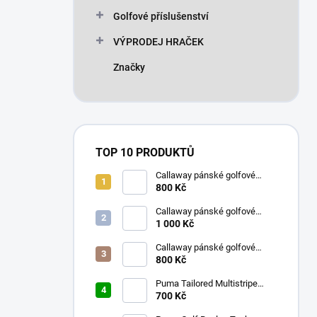
n
Golfové příslušenství
í
p
VÝPRODEJ HRAČEK
a
n
Značky
e
l
TOP 10 PRODUKTŮ
Callaway pánské golfové
kraťasy bílé s kostkami 32
800 Kč
Callaway pánské golfové
tričko aguarius L
1 000 Kč
Callaway pánské golfové
kraťasy s kostkami tmavě
800 Kč
modré 32
Puma Tailored Multistripe
pánské golfové tričko tmavě
700 Kč
modré M