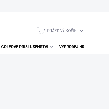
PRÁZDNÝ KOŠÍK
NÁKUPNÍ
KOŠÍK
GOLFOVÉ PŘÍSLUŠENSTVÍ
VÝPRODEJ HRAČEK
K