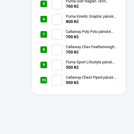
Puma Golf Raglan Tech
pánské golfové tričko bílé L
700 Kč
Puma Kinetic Graphic pánské
golfové tričko fialové M
800 Kč
Callaway Poly Polo pánské
700 Kč
golfové tričko modré S
Callaway Chev Featherweight
pánské kalhoty bílé
700 Kč
Puma Sport Lifestyle pánské
golfové tričko fialové S
500 Kč
Callaway Chest Piped pánské
golfové tričko červené XXL
900 Kč