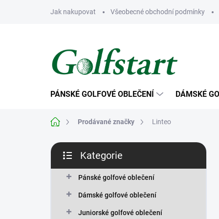
Přejít
Jak nakupovat
Všeobecné obchodní podmínky
na
obsah
PÁNSKÉ GOLFOVÉ OBLEČENÍ
DÁMSKÉ GO
Domů
Prodávané značky
Linteo
P
Kategorie
o
Přeskočit
s
kategorie
t
Pánské golfové oblečení
r
Dámské golfové oblečení
a
n
Juniorské golfové oblečení