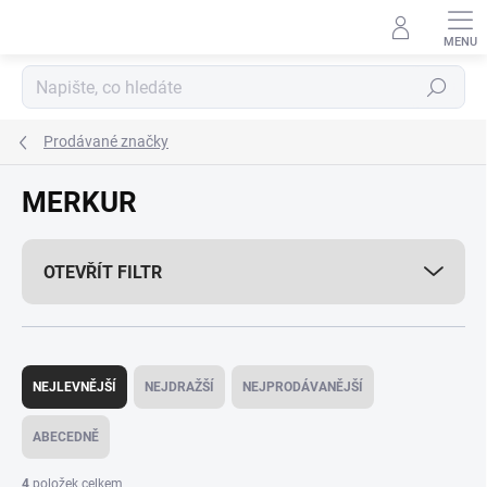
Přejít
na
obsah
Hledat
Prodávané značky
MERKUR
OTEVŘÍT FILTR
Ř
a
NEJLEVNĚJŠÍ
NEJDRAŽŠÍ
NEJPRODÁVANĚJŠÍ
z
e
ABECEDNĚ
n
í
4
položek celkem