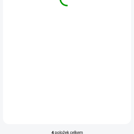
SKLADEM
SKLADEM
Merkur 030 Cross
Merkur Helikopter
expres, 310 dílů, 10
Set, 515 dílů, 40
modelů
modelů
890 Kč
1 149 Kč
Do košíku
Do košíku
4
položek celkem