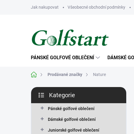
Přejít
Jak nakupovat
Všeobecné obchodní podmínky
na
obsah
PÁNSKÉ GOLFOVÉ OBLEČENÍ
DÁMSKÉ GO
Domů
Prodávané značky
Nature
P
Kategorie
o
Přeskočit
s
kategorie
t
Pánské golfové oblečení
r
Dámské golfové oblečení
a
n
Juniorské golfové oblečení