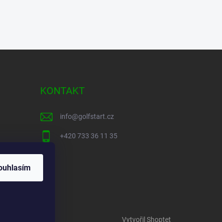
KONTAKT
info
@
golfstart.cz
+420 733 36 11 35
ouhlasím
Vytvořil Shoptet