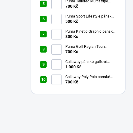
Puma Tailored Multistripe
pánské golfové tričko tmavě
700 Kč
modré M
Puma Sport Lifestyle pánské
golfové tričko fialové S
500 Kč
Puma Kinetic Graphic pánské
golfové tričko fialové M
800 Kč
Puma Golf Raglan Tech
pánské golfové tričko bílé L
700 Kč
Callaway pánské golfové
tričko Mini Textured Prin
1 000 Kč
antracit S
Callaway Poly Polo pánské
700 Kč
golfové tričko modré S