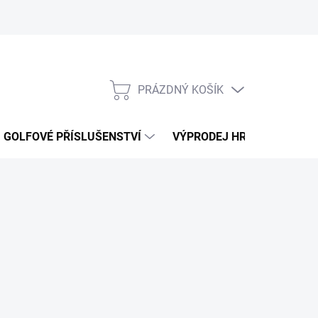
PRÁZDNÝ KOŠÍK
NÁKUPNÍ
KOŠÍK
GOLFOVÉ PŘÍSLUŠENSTVÍ
VÝPRODEJ HRAČEK
K