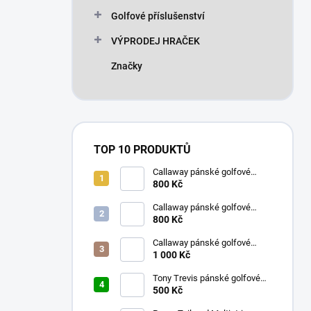
n
Golfové příslušenství
í
p
VÝPRODEJ HRAČEK
a
n
Značky
e
l
TOP 10 PRODUKTŮ
Callaway pánské golfové
kraťasy bílé s kostkami 32
800 Kč
Callaway pánské golfové
kraťasy s kostkami tmavě
800 Kč
modré 32
Callaway pánské golfové
tričko aguarius L
1 000 Kč
Tony Trevis pánské golfové
tričko zelené L
500 Kč