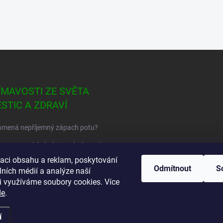
ÍMAVOSTI ZE SVĚTA
ESTIC A ZDRAVÍ
amená nepříjemný zápach potu?
ou na vysoký cholesterol a krevní
zaci obsahu a reklam, poskytování
Odmítnout
S
lních médií a analýze naší
atek fyzického investičního
i využíváme soubory cookies. Více
, neboli silver squeeze je tady ?
de
.
í
.
Upravit nastavení cookies