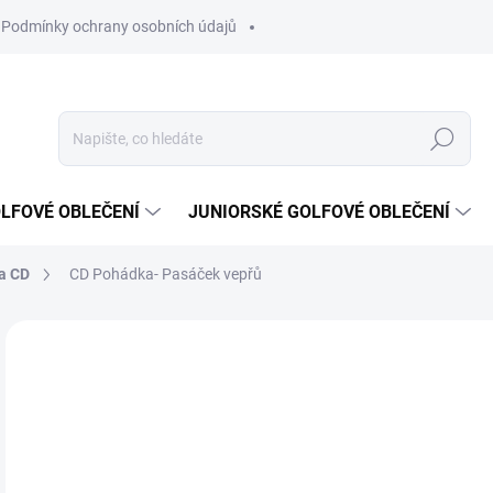
Podmínky ochrany osobních údajů
Hledat
LFOVÉ OBLEČENÍ
JUNIORSKÉ GOLFOVÉ OBLEČENÍ
na CD
CD Pohádka- Pasáček vepřů
Neohodnoceno
Podrobnosti hodnocení
ZNAČKA
1
Měr
SK
cena
MŮŽ