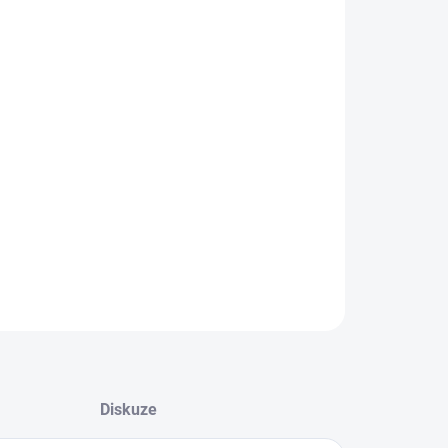
8.2026
NOSTI DORUČENÍ
−
+
Přidat do košíku
ILNÍ INFORMACE
ZEPTAT SE
Diskuze