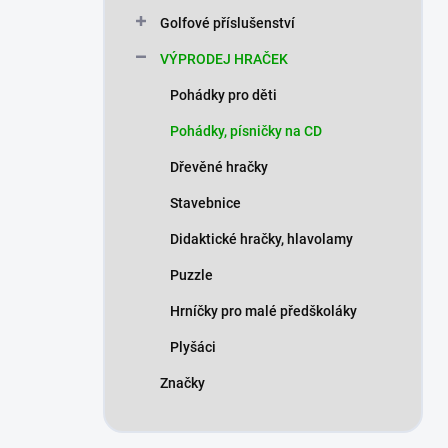
n
Golfové příslušenství
í
p
VÝPRODEJ HRAČEK
a
n
Pohádky pro děti
e
Pohádky, písničky na CD
l
Dřevěné hračky
Stavebnice
Didaktické hračky, hlavolamy
Puzzle
Hrníčky pro malé předškoláky
Plyšáci
Značky