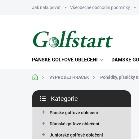
Přejít
Jak nakupovat
Všeobecné obchodní podmínky
na
obsah
PÁNSKÉ GOLFOVÉ OBLEČENÍ
DÁMSKÉ GO
Domů
VÝPRODEJ HRAČEK
Pohádky, písničky 
P
Kategorie
o
Přeskočit
s
kategorie
t
Pánské golfové oblečení
r
Dámské golfové oblečení
a
n
Juniorské golfové oblečení