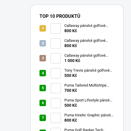
TOP 10 PRODUKTŮ
Callaway pánské golfové
kraťasy bílé s kostkami 32
800 Kč
Callaway pánské golfové
kraťasy s kostkami tmavě
800 Kč
modré 32
Callaway pánské golfové
tričko aguarius L
1 000 Kč
Tony Trevis pánské golfové
tričko zelené L
500 Kč
Puma Tailored Multistripe
pánské golfové tričko tmavě
700 Kč
modré M
Puma Sport Lifestyle pánské
golfové tričko fialové S
500 Kč
Puma Kinetic Graphic pánské
golfové tričko fialové M
800 Kč
Puma Golf Raglan Tech