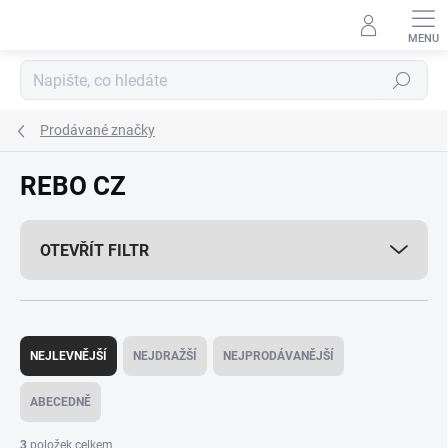
Přejít
na
obsah
Hledat
Prodávané značky
REBO CZ
OTEVŘÍT FILTR
Ř
a
NEJLEVNĚJŠÍ
NEJDRAŽŠÍ
NEJPRODÁVANĚJŠÍ
z
e
ABECEDNĚ
n
í
3
položek celkem