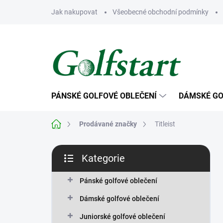
Přejít
Jak nakupovat
Všeobecné obchodní podmínky
na
obsah
PÁNSKÉ GOLFOVÉ OBLEČENÍ
DÁMSKÉ GO
Domů
Prodávané značky
Titleist
P
Kategorie
o
Přeskočit
s
kategorie
t
Pánské golfové oblečení
r
Dámské golfové oblečení
a
n
Juniorské golfové oblečení