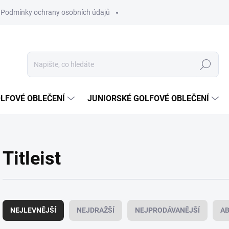
Podmínky ochrany osobních údajů
Hledat
LFOVÉ OBLEČENÍ
JUNIORSKÉ GOLFOVÉ OBLEČENÍ
Titleist
Ř
a
NEJLEVNĚJŠÍ
NEJDRAŽŠÍ
NEJPRODÁVANĚJŠÍ
A
z
e