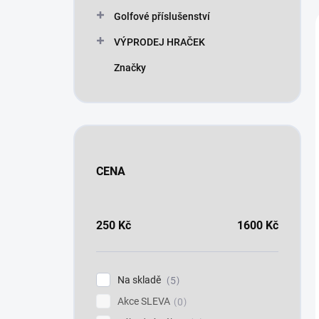
n
Golfové příslušenství
í
p
VÝPRODEJ HRAČEK
a
n
Značky
e
l
CENA
250
Kč
1600
Kč
Na skladě
5
Akce SLEVA
0