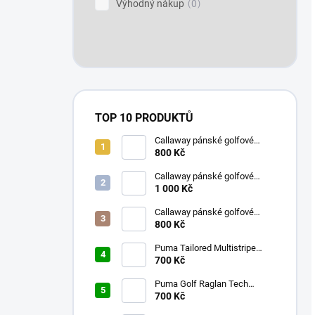
Výhodný nákup
0
TOP 10 PRODUKTŮ
Callaway pánské golfové
kraťasy bílé s kostkami 32
800 Kč
Callaway pánské golfové
tričko aguarius L
1 000 Kč
Callaway pánské golfové
kraťasy s kostkami tmavě
800 Kč
modré 32
Puma Tailored Multistripe
pánské golfové tričko tmavě
700 Kč
modré M
Puma Golf Raglan Tech
pánské golfové tričko bílé L
700 Kč