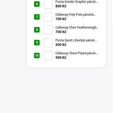
Puma Kinetic Graphic pánské
golfové tričko fialové M
800 Kč
Callaway Poly Polo pánské
700 Kč
golfové tričko modré S
Callaway Chev Featherweight
pánské kalhoty bílé
700 Kč
Puma Sport Lifestyle pánské
golfové tričko fialové S
500 Kč
Callaway Chest Piped pánské
golfové tričko červené XXL
900 Kč