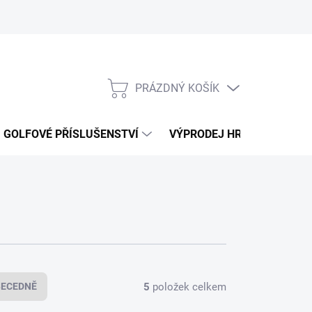
PRÁZDNÝ KOŠÍK
NÁKUPNÍ
KOŠÍK
GOLFOVÉ PŘÍSLUŠENSTVÍ
VÝPRODEJ HRAČEK
K
5
položek celkem
BECEDNĚ