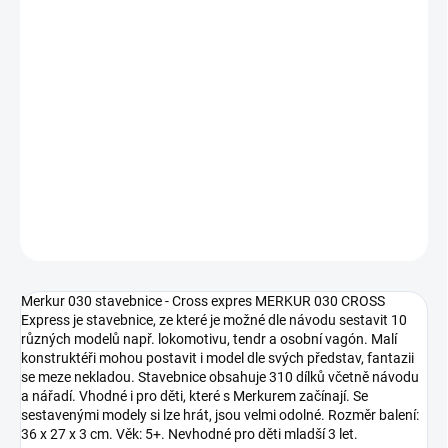
DORUČIT DO:
12.8.2026
MOŽNOSTI
DORUČENÍ
−
+
Přidat do košíku
DETAILNÍ INFORMACE
ZEPTAT SE
Merkur 030 stavebnice - Cross expres MERKUR 030 CROSS
Express je stavebnice, ze které je možné dle návodu sestavit 10
různých modelů např. lokomotivu, tendr a osobní vagón. Malí
konstruktéři mohou postavit i model dle svých představ, fantazii
se meze nekladou. Stavebnice obsahuje 310 dílků včetně návodu
a nářadí. Vhodné i pro děti, které s Merkurem začínají. Se
sestavenými modely si lze hrát, jsou velmi odolné. Rozměr balení:
36 x 27 x 3 cm. Věk: 5+. Nevhodné pro děti mladší 3 let.